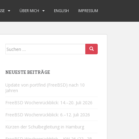
SSE
ÜBER MICH
ENGLISH
IMPRESSUM
Suchen
nach:
NEUESTE BEITRÄGE
Update von portfind (FreeBSD) nach 10
Jahren
FreeBSD Wochenrückblick: 14.–20. Juli 2026
FreeBSD Wochenrückblick: 6.–12. Juli 2026
Kürzen der Schulbegleitung in Hamburg
FreeBSD Wochenrückblick – KW 26 (22.–28.