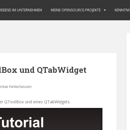
REEBSD IM UNTERNEHMEN
MEINE OPENSOURCE-PROJEKTE
KENNTNI
oolBox und QTabWidget
tar hinterlassen
ner QToolBox und eines QTabWidgets.