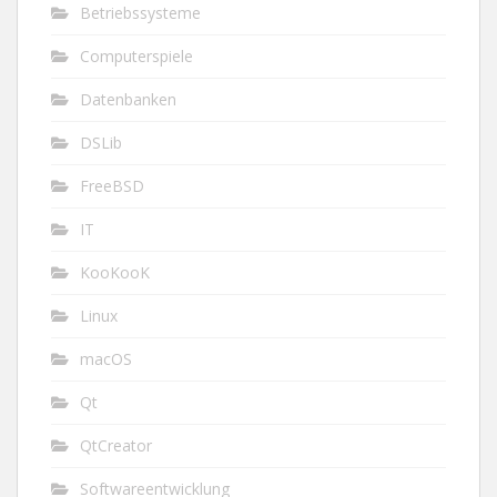
Betriebssysteme
Computerspiele
Datenbanken
DSLib
FreeBSD
IT
KooKooK
Linux
macOS
Qt
QtCreator
Softwareentwicklung