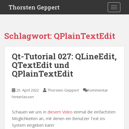
S
Thorsten Geppert
TOGGLE
k
i
p
t
Schlagwort:
QPlainTextEdit
o
m
a
Qt-Tutorial 027: QLineEdit,
i
QTextEdit und
n
c
QPlainTextEdit
o
n
t
25. April 2022
Thorsten Geppert
Kommentar
e
hinterlassen
n
t
Schauen wir uns in
diesem Video
einmal die einfachsten
Möglichkeiten an, mit denen ein Benutzer Text ins
System eingeben kann: