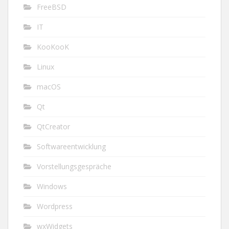
FreeBSD
IT
KooKooK
Linux
macOS
Qt
QtCreator
Softwareentwicklung
Vorstellungsgespräche
Windows
Wordpress
wxWidgets