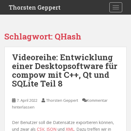
S
Thorsten Geppert
TOGGLE
k
i
p
t
Schlagwort:
QHash
o
m
a
Videoreihe: Entwicklung
i
einer Desktopsoftware für
n
c
compow mit C++, Qt und
o
SQLite Teil 8
n
t
e
7. April 2022
Thorsten Geppert
Kommentar
n
hinterlassen
t
Der Benutzer soll die Datensätze exportieren können,
und zwar als
CSV
,
JSON
und
XML
. Dazu treffen wir in