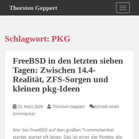
S
Thorsten Geppert
TOGGLE
k
i
p
t
Schlagwort:
PKG
o
m
a
FreeBSD in den letzten sieben
i
n
Tagen: Zwischen 14.4-
c
Realität, ZFS-Sorgen und
o
kleinen pkg-Ideen
n
t
e
23. März 2026
Thorsten Geppert
Schreib einen
n
Kommentar
t
Wer bei FreeBSD auf den großen Trommelwirbel
wartet, wartet oft lange. Das ist einer der Punkte, die