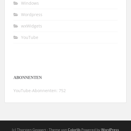
Windows
Wordpress
wxWidgets
YouTube
ABONNENTEN
YouTube-Abonnenten: 752
(c) Thorsten Geppert - Theme von
Colorlib
Powered by
WordPress