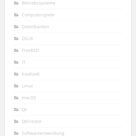
Betriebssysteme
Computerspiele
Datenbanken
DSLib
FreeBSD
IT
KooKooK
Linux
macOS
Qt
QtCreator
Softwareentwicklung