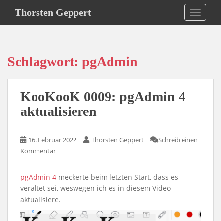
S
Thorsten Geppert
TOGGLE
k
i
p
t
Schlagwort:
pgAdmin
o
m
a
KooKooK 0009: pgAdmin 4
i
n
aktualisieren
c
o
16. Februar 2022
Thorsten Geppert
Schreib einen
n
Kommentar
t
e
n
pgAdmin 4
meckerte beim letzten Start, dass es
t
veraltet sei, weswegen ich es in diesem Video
aktualisiere.