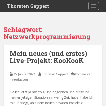
S
Thorsten Geppert
TOGGLE
k
i
p
t
Schlagwort:
o
Netzwerkprogrammierung
m
a
i
Mein neues (und erstes)
n
c
Live-Projekt: KooKooK
o
n
t
25. Januar 2022
Thorsten Geppert
Kommentar
e
hinterlassen
n
t
Da ich jetzt ja mit YouTube begonnen und aufgrund
meiner jetzigen Situation ein wenig Zeit habe, habe ich
mir überlegt, an einem neuen privaten Projekt zu