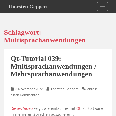
S
Thorsten Geppert
TOGGLE
k
i
p
t
Schlagwort:
o
m
Multisprachanwendungen
a
i
n
Qt-Tutorial 039:
c
Multisprachanwendungen /
o
Mehrsprachanwendungen
n
t
e
7. November 2022
Thorsten Geppert
Schreib
n
einen Kommentar
t
Dieses Video
zeigt, wie einfach es mit
Qt
ist, Software
in mehreren Sprachen auszuliefern.