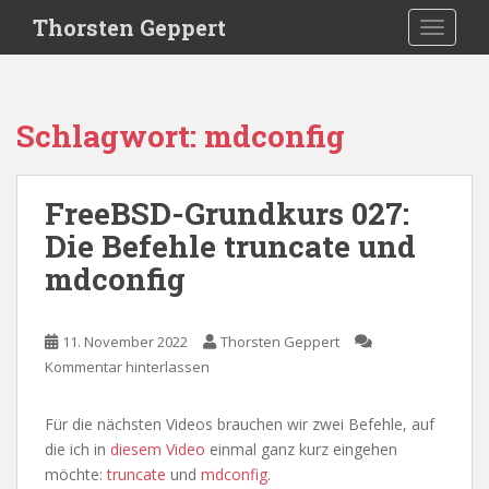
S
Thorsten Geppert
TOGGLE
k
i
p
t
Schlagwort:
mdconfig
o
m
a
FreeBSD-Grundkurs 027:
i
Die Befehle truncate und
n
c
mdconfig
o
n
t
11. November 2022
Thorsten Geppert
e
Kommentar hinterlassen
n
t
Für die nächsten Videos brauchen wir zwei Befehle, auf
die ich in
diesem Video
einmal ganz kurz eingehen
möchte:
truncate
und
mdconfig
.