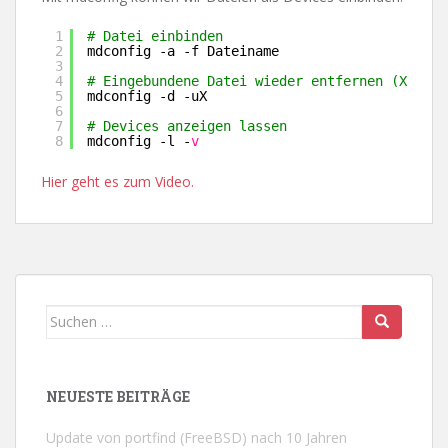
1
# Datei einbinden
2
mdconfig -a -f Dateiname
3
4
# Eingebundene Datei wieder entfernen (X steh
5
mdconfig -d -uX
6
7
# Devices anzeigen lassen
8
mdconfig -l -
v
Hier geht es zum Video.
Suchen
nach:
NEUESTE BEITRÄGE
Update von portfind (FreeBSD) nach 10 Jahren