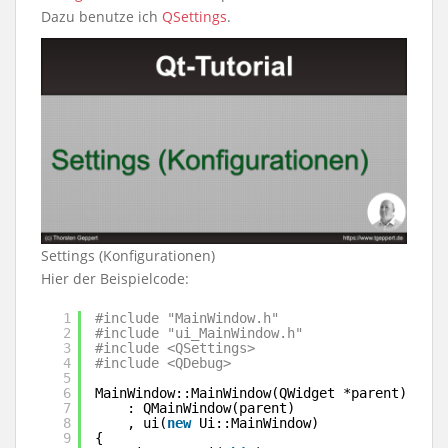
Dazu benutze ich
QSettings
.
Settings (Konfigurationen)
Hier der Beispielcode:
1
#include "MainWindow.h"
2
#include "ui_MainWindow.h"
3
#include <QSettings>
4
#include <QDebug>
5
6
MainWindow::MainWindow(QWidget *parent)
7
: QMainWindow(parent)
8
, ui(
new
Ui::MainWindow)
9
{