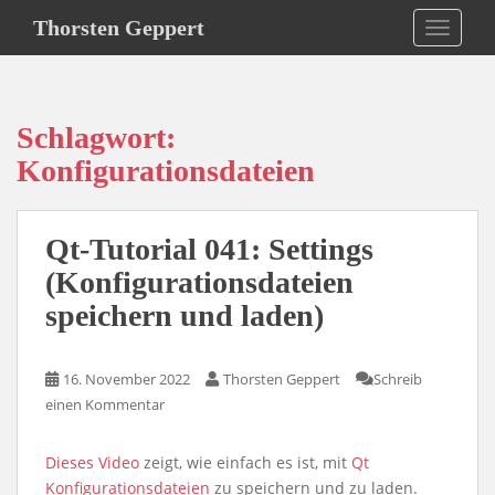
S
Thorsten Geppert
TOGGLE
k
i
p
t
Schlagwort:
o
m
Konfigurationsdateien
a
i
n
Qt-Tutorial 041: Settings
c
(Konfigurationsdateien
o
speichern und laden)
n
t
e
16. November 2022
Thorsten Geppert
Schreib
n
einen Kommentar
t
Dieses Video
zeigt, wie einfach es ist, mit
Qt
Konfigurationsdateien
zu speichern und zu laden.