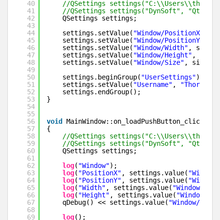
40
//QSettings settings("C:\\Users\\thorste
41
//QSettings settings("DynSoft", "QtTutor
42
QSettings settings;
43
44
settings.setValue(
"Window/PositionX"
, po
45
settings.setValue(
"Window/PositionY"
, po
46
settings.setValue(
"Window/Width"
, size()
47
settings.setValue(
"Window/Height"
, size(
48
settings.setValue(
"Window/Size"
, size())
49
50
settings.beginGroup(
"UserSettings"
);
51
settings.setValue(
"Username"
, 
"Thorsten"
52
settings.endGroup();
53
}
54
55
56
void
MainWindow::on_loadPushButton_clicked()
57
{
58
//QSettings settings("C:\\Users\\thorste
59
//QSettings settings("DynSoft", "QtTutor
60
QSettings settings;
61
62
log
(
"Window"
);
63
log
(
"PositionX"
, settings.value(
"Window/
64
log
(
"PositionY"
, settings.value(
"Window/
65
log
(
"Width"
, settings.value(
"Window/Widt
66
log
(
"Height"
, settings.value(
"Window/Hei
67
qDebug() << settings.value(
"Window/Size"
68
69
log
();