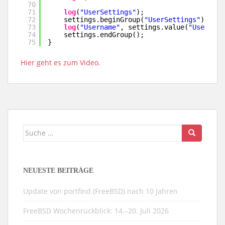
70
71
log
(
"UserSettings"
);
72
settings.beginGroup(
"UserSettings"
);
73
log
(
"Username"
, settings.value(
"Username
74
settings.endGroup();
75
}
Hier geht es zum Video.
Suche
nach:
NEUESTE BEITRÄGE
Update von portfind (FreeBSD) nach 10 Jahren
FreeBSD Wochenrückblick: 14.–20. Juli 2026