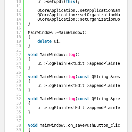
10
ui->setupUi(
this
);
11
12
QCoreApplication::setApplicationName(
"Yo
13
QCoreApplication::setOrganizationName(
"D
14
QCoreApplication::setOrganizationDomain(
15
}
16
17
MainWindow::~MainWindow()
18
{
19
delete
ui;
20
}
21
22
void
MainWindow::
log
()
23
{
24
ui->logPlainTextEdit->appendPlainText(
""
25
}
26
27
void
MainWindow::
log
(
const
QString &message)
28
{
29
ui->logPlainTextEdit->appendPlainText(me
30
}
31
32
void
MainWindow::
log
(
const
QString &prefix, 
33
{
34
ui->logPlainTextEdit->appendPlainText(pr
35
}
36
37
38
void
MainWindow::on_savePushButton_clicked()
39
{