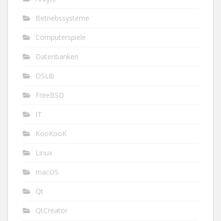
Betriebssysteme
Computerspiele
Datenbanken
DSLib
FreeBSD
IT
KooKooK
Linux
macOS
Qt
QtCreator