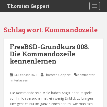
S
Thorsten Geppert
TOGGLE
k
i
p
t
Schlagwort:
Kommandozeile
o
m
a
FreeBSD-Grundkurs 008:
i
Die Kommandozeile
n
c
kennenlernen
o
n
t
24. Februar 2022
Thorsten Geppert
Kommentar
e
hinterlassen
n
t
Die Kommandozeile. Viele haben Angst oder Respekt
vor ihr. Ich versuche mal, ein wenig Einblick zu bringen.
Hier geht es nur im ganz Kleinen darum, wie man sich