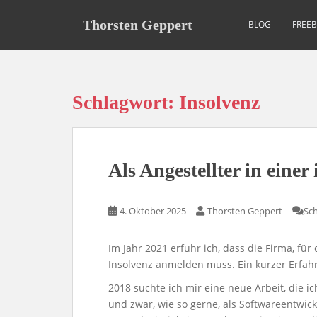
S
k
Thorsten Geppert
BLOG
FREE
i
p
t
o
Schlagwort:
Insolvenz
m
a
i
n
Als Angestellter in einer
c
o
n
4. Oktober 2025
Thorsten Geppert
Sc
t
e
Im Jahr 2021 erfuhr ich, dass die Firma, für 
n
Insolvenz anmelden muss. Ein kurzer Erfah
t
2018 suchte ich mir eine neue Arbeit, die i
und zwar, wie so gerne, als Softwareentwic