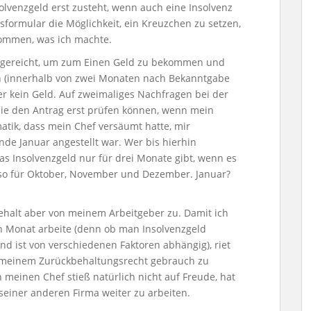
lvenzgeld erst zusteht, wenn auch eine Insolvenz
sformular die Möglichkeit, ein Kreuzchen zu setzen,
ommen, was ich machte.
ngereicht, um zum Einen Geld zu bekommen und
en (innerhalb von zwei Monaten nach Bekanntgabe
er kein Geld. Auf zweimaliges Nachfragen bei der
die den Antrag erst prüfen können, wenn mein
atik, dass mein Chef versäumt hatte, mir
nde Januar angestellt war. Wer bis hierhin
s Insolvenzgeld nur für drei Monate gibt, wenn es
lso für Oktober, November und Dezember. Januar?
ehalt aber von meinem Arbeitgeber zu. Damit ich
ten Monat arbeite (denn ob man Insolvenzgeld
d ist von verschiedenen Faktoren abhängig), riet
 meinem Zurückbehaltungsrecht gebrauch zu
 meinen Chef stieß natürlich nicht auf Freude, hat
 seiner anderen Firma weiter zu arbeiten.