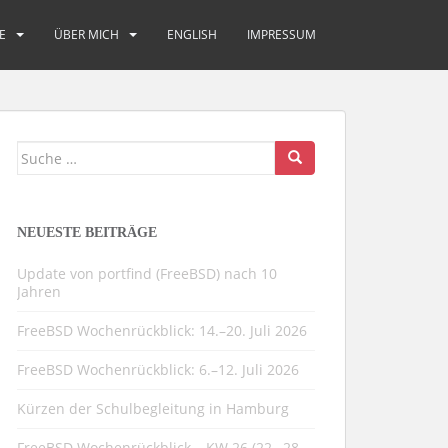
E
ÜBER MICH
ENGLISH
IMPRESSUM
Suche
nach:
NEUESTE BEITRÄGE
Update von portfind (FreeBSD) nach 10
Jahren
FreeBSD Wochenrückblick: 14.–20. Juli 2026
FreeBSD Wochenrückblick: 6.–12. Juli 2026
Kürzen der Schulbegleitung in Hamburg
FreeBSD Wochenrückblick – KW 26 (22.–28.