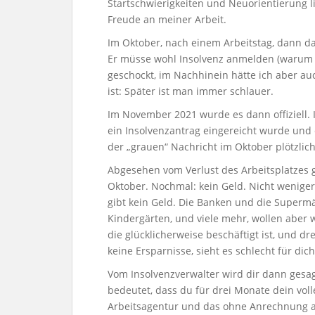
Startschwierigkeiten und Neuorientierung l
Freude an meiner Arbeit.
Im Oktober, nach einem Arbeitstag, dann 
Er müsse wohl Insolvenz anmelden (warum un
geschockt, im Nachhinein hätte ich aber a
ist: Später ist man immer schlauer.
Im November 2021 wurde es dann offiziell. 
ein Insolvenzantrag eingereicht wurde und 
der „grauen“ Nachricht im Oktober plötzlich
Abgesehen vom Verlust des Arbeitsplatzes g
Oktober. Nochmal: kein Geld. Nicht wenige
gibt kein Geld. Die Banken und die Supermä
Kindergärten, und viele mehr, wollen aber w
die glücklicherweise beschäftigt ist, und d
keine Ersparnisse, sieht es schlecht für dich
Vom Insolvenzverwalter wird dir dann gesagt
bedeutet, dass du für drei Monate dein vol
Arbeitsagentur und das ohne Anrechnung auf