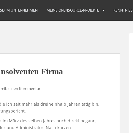
BSD IM UNTERNEHMEN
MEINE OPENSOURCE-PROJEKTE
KENNTNISS
 insolventen Firma
hreib einen Kommentar
die ich seit mehr als dreineinhalb Jahren tätig bin,
rungsbericht.
ch im März des selben Jahres auch direkt begann,
kler und Administrator. Nach kurzen