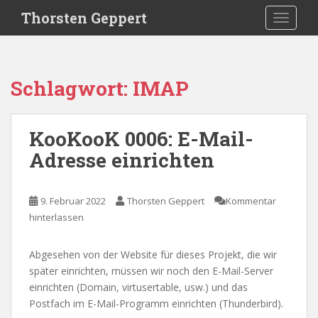
S
Thorsten Geppert
TOGGLE
k
i
p
t
Schlagwort:
IMAP
o
m
a
KooKooK 0006: E-Mail-
i
Adresse einrichten
n
c
o
9. Februar 2022
Thorsten Geppert
Kommentar
n
hinterlassen
t
e
n
Abgesehen von der Website für dieses Projekt, die wir
t
später einrichten, müssen wir noch den E-Mail-Server
einrichten (Domain, virtusertable, usw.) und das
Postfach im E-Mail-Programm einrichten (Thunderbird).