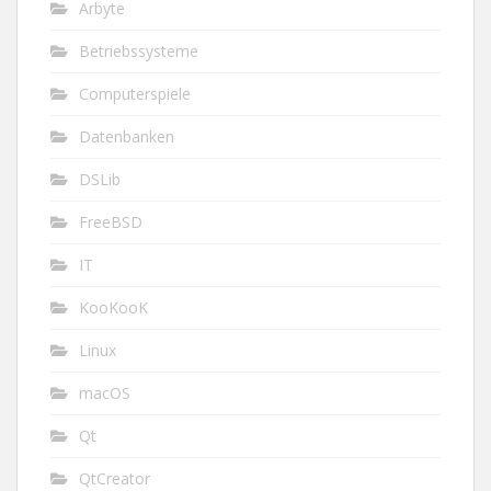
Arbyte
Betriebssysteme
Computerspiele
Datenbanken
DSLib
FreeBSD
IT
KooKooK
Linux
macOS
Qt
QtCreator