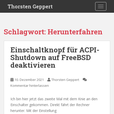
S
Thorsten Geppert
TOGGLE
k
i
p
t
Schlagwort:
Herunterfahren
o
m
a
Einschaltknopf für ACPI-
i
Shutdown auf FreeBSD
n
c
deaktivieren
o
n
t
10. Dezember 2021
Thorsten Geppert
e
Kommentar hinterlassen
n
t
Ich bin hier jetzt das zweite Mal mit dem Knie an den
Einschalter gekommen. Direkt fährt der Rechner
herunter. Mit der Einstellung