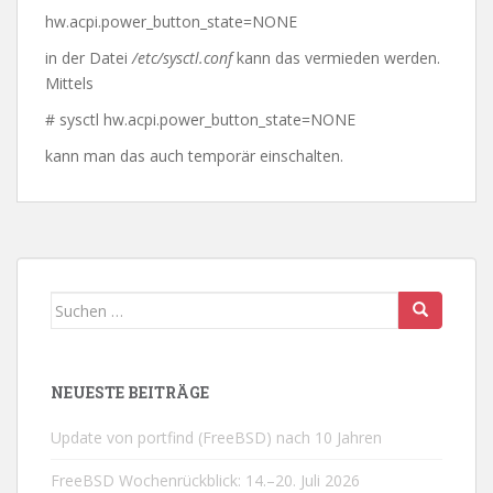
hw.acpi.power_button_state=NONE
in der Datei
/etc/sysctl.conf
kann das vermieden werden.
Mittels
# sysctl hw.acpi.power_button_state=NONE
kann man das auch temporär einschalten.
Suchen
nach:
NEUESTE BEITRÄGE
Update von portfind (FreeBSD) nach 10 Jahren
FreeBSD Wochenrückblick: 14.–20. Juli 2026