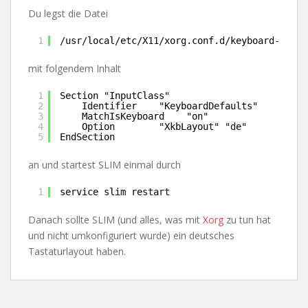
Du legst die Datei
1
/usr/local/etc/X11/xorg.conf.d/keyboard-de.co
mit folgendem Inhalt
1
Section "InputClass"
2
Identifier    "KeyboardDefaults"
3
MatchIsKeyboard    "on"
4
Option        "XkbLayout" "de"
5
EndSection 
an und startest SLIM einmal durch
1
service slim restart
Danach sollte SLIM (und alles, was mit
Xorg
zu tun hat
und nicht umkonfiguriert wurde) ein deutsches
Tastaturlayout haben.