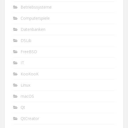
Betriebssysteme
Computerspiele
Datenbanken
DSLib
FreeBSD
IT
KooKooK
Linux
macOS
Qt
QtCreator