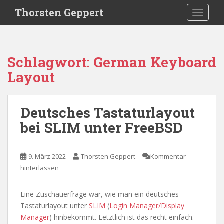
S
Thorsten Geppert
TOGGLE
k
i
p
t
Schlagwort:
German Keyboard
o
Layout
m
a
i
Deutsches Tastaturlayout
n
c
bei SLIM unter FreeBSD
o
n
t
9. März 2022
Thorsten Geppert
Kommentar
e
hinterlassen
n
t
Eine Zuschauerfrage war, wie man ein deutsches
Tastaturlayout unter
SLIM
(
Login Manager/Display
Manager
) hinbekommt. Letztlich ist das recht einfach.