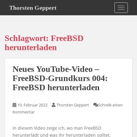
S
Thorsten Geppert
TOGGLE
k
i
p
t
Schlagwort:
FreeBSD
o
m
herunterladen
a
i
n
Neues YouTube-Video –
c
FreeBSD-Grundkurs 004:
o
FreeBSD herunterladen
n
t
e
10. Februar 2022
Thorsten Geppert
Schreib einen
n
Kommentar
t
In diesem Video zeige ich, wo man FreeBSD
herunterlädt und was ihr herunterladen solltet.