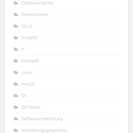
Computerspiele
Datenbanken
DSLib
FreeBSD
IT
KooKooK
Linux
macOS
Qt
QtCreator
Softwareentwicklung
Vorstellungsgespräche