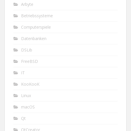
Arbyte
Betriebssysteme
Computerspiele
Datenbanken
DSLib
FreeBSD
IT
KooKooK
Linux
macOS
Qt
QtCreator