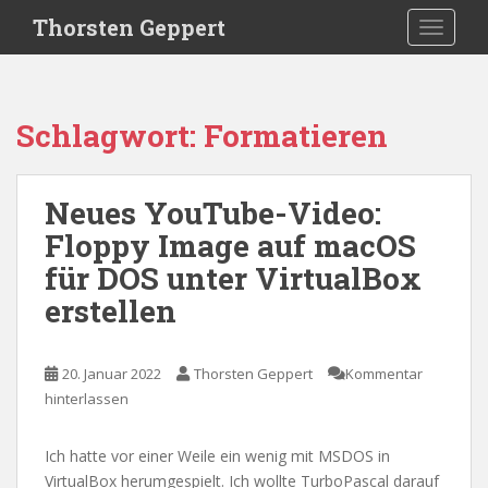
S
Thorsten Geppert
TOGGLE
k
i
p
t
Schlagwort:
Formatieren
o
m
a
Neues YouTube-Video:
i
Floppy Image auf macOS
n
c
für DOS unter VirtualBox
o
erstellen
n
t
e
20. Januar 2022
Thorsten Geppert
Kommentar
n
hinterlassen
t
Ich hatte vor einer Weile ein wenig mit MSDOS in
VirtualBox herumgespielt. Ich wollte TurboPascal darauf