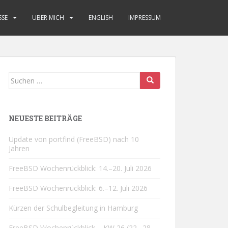
SSE
ÜBER MICH
ENGLISH
IMPRESSUM
Suchen
nach:
NEUESTE BEITRÄGE
Update von portfind (FreeBSD) nach 10
Jahren
FreeBSD Wochenrückblick: 14.–20. Juli 2026
FreeBSD Wochenrückblick: 6.–12. Juli 2026
Kürzen der Schulbegleitung in Hamburg
FreeBSD Wochenrückblick – KW 26 (22.–28.