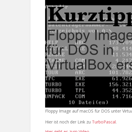
Floppy Image auf macOS für DOS unter Virtua
Hier ist noch der Link zu
TurboPascal
.
Hier geht es zum Video.