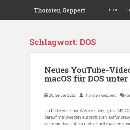
S
Thorsten Geppert
k
BLOG
F
i
p
t
o
Schlagwort:
DOS
m
a
i
n
Neues YouTube-Video
c
macOS für DOS unter 
o
n
t
20. Januar 2022
Thorsten Geppert
Ko
e
n
t
Ich hatte vor einer Weile ein wenig mit MSDO
darauf mal (wieder) ausprobieren. Dafür brauc
wie man das einfach und schnell machen kan