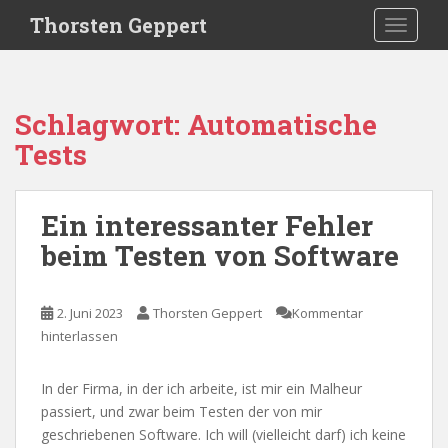
S
Thorsten Geppert
TOGGLE
k
i
p
t
Schlagwort:
Automatische
o
Tests
m
a
i
Ein interessanter Fehler
n
c
beim Testen von Software
o
n
t
2. Juni 2023
Thorsten Geppert
Kommentar
e
hinterlassen
n
t
In der Firma, in der ich arbeite, ist mir ein Malheur
passiert, und zwar beim Testen der von mir
geschriebenen Software. Ich will (vielleicht darf) ich keine