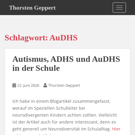
S
Thorsten Geppert
TOGGLE
k
i
p
t
Schlagwort:
AuDHS
o
m
a
Autismus, ADHS und AuDHS
i
n
in der Schule
c
o
22. Juni 2026
Thorsten Geppert
n
t
e
Ich habe in einem Blogartikel zusammengefasst,
n
worauf im Speziellen Schulleiter bei
t
neurodivergenten Kindern achten sollten. Vielleicht
ist der Artikel auch für andere interessant, denn es
geht generell um Neurodiversität im Schulalltag.
Hier