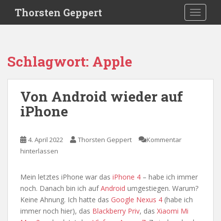
S
Thorsten Geppert
TOGGLE
k
i
p
t
Schlagwort:
Apple
o
m
a
Von Android wieder auf
i
iPhone
n
c
o
4. April 2022
Thorsten Geppert
Kommentar
n
hinterlassen
t
e
n
Mein letztes iPhone war das
iPhone 4
– habe ich immer
t
noch. Danach bin ich auf
Android
umgestiegen. Warum?
Keine Ahnung. Ich hatte das
Google Nexus 4
(habe ich
immer noch hier), das
Blackberry Priv
, das
Xiaomi Mi