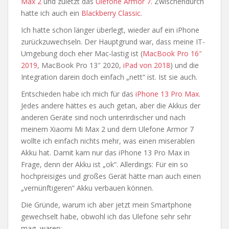
Max 2
und zuletzt das
Ulefone Armor 7
. Zwischendurch
hatte ich auch ein
Blackberry Classic
.
Ich hatte schon länger überlegt, wieder auf ein iPhone
zurückzuwechseln. Der Hauptgrund war, dass meine IT-
Umgebung doch eher Mac-lastig ist (
MacBook Pro 16″
2019
, MacBook Pro 13″ 2020,
iPad von 2018
) und die
Integration darein doch einfach „nett“ ist. Ist sie auch.
Entschieden habe ich mich für das
iPhone 13 Pro Max
.
Jedes andere hättes es auch getan, aber die Akkus der
anderen Geräte sind noch unterirdischer und nach
meinem Xiaomi Mi Max 2 und dem Ulefone Armor 7
wollte ich einfach nichts mehr, was einen miserablen
Akku hat. Damit kam nur das iPhone 13 Pro Max in
Frage, denn der Akku ist „ok“. Allerdings: Für ein so
hochpreisiges und großes Gerät hätte man auch einen
„vernünftigeren“ Akku verbauen können.
Die Gründe, warum ich aber jetzt mein Smartphone
gewechselt habe, obwohl ich das Ulefone sehr sehr
mag, waren: