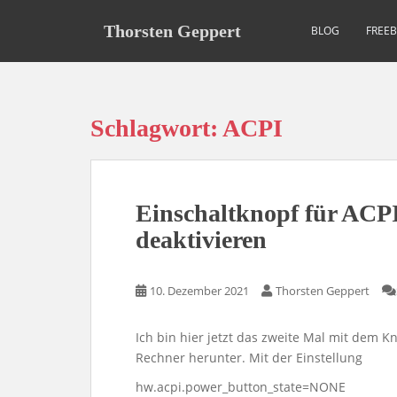
S
k
Thorsten Geppert
BLOG
FREE
i
p
t
o
Schlagwort:
ACPI
m
a
i
n
Einschaltknopf für AC
c
o
deaktivieren
n
t
10. Dezember 2021
Thorsten Geppert
e
n
t
Ich bin hier jetzt das zweite Mal mit dem K
Rechner herunter. Mit der Einstellung
hw.acpi.power_button_state=NONE