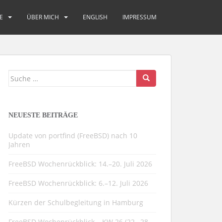
E
ÜBER MICH
ENGLISH
IMPRESSUM
Suche
nach:
NEUESTE BEITRÄGE
Update von portfind (FreeBSD) nach 10
Jahren
FreeBSD Wochenrückblick: 14.–20. Juli 2026
FreeBSD Wochenrückblick: 6.–12. Juli 2026
Kürzen der Schulbegleitung in Hamburg
FreeBSD Wochenrückblick – KW 26 (22.–28.