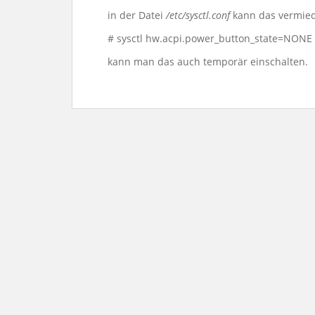
in der Datei
/etc/sysctl.conf
kann das vermied
# sysctl hw.acpi.power_button_state=NONE
kann man das auch temporär einschalten.