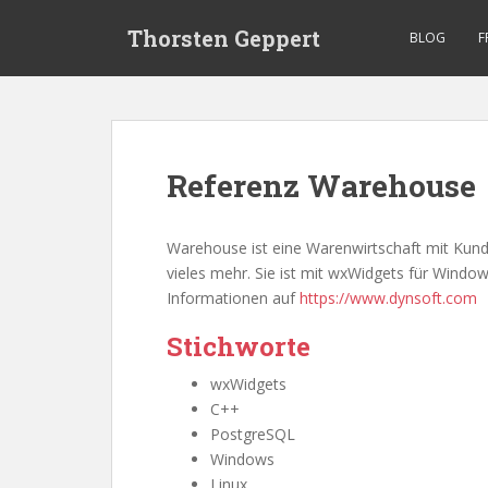
S
Thorsten Geppert
k
BLOG
F
i
p
t
o
m
Referenz Warehouse
a
i
n
Warehouse ist eine Warenwirtschaft mit Kun
c
vieles mehr. Sie ist mit wxWidgets für Windo
o
Informationen auf
https://www.dynsoft.com
n
t
Stichworte
e
wxWidgets
n
C++
t
PostgreSQL
Windows
Linux