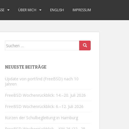
SSE
ÜBER MICH
ENGLISH
IMPRESSUM
Suchen
nach:
NEUESTE BEITRÄGE
Update von portfind (FreeBSD) nach 10
Jahren
FreeBSD Wochenrückblick: 14.–20. Juli 2026
FreeBSD Wochenrückblick: 6.–12. Juli 2026
Kürzen der Schulbegleitung in Hamburg
FreeBSD Wochenrückblick – KW 26 (22.–28.