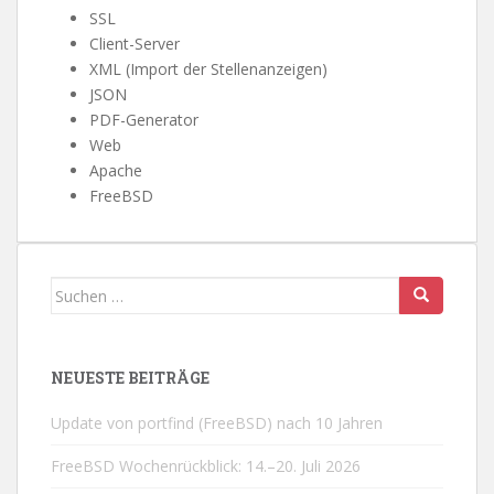
SSL
Client-Server
XML (Import der Stellenanzeigen)
JSON
PDF-Generator
Web
Apache
FreeBSD
Suchen
nach:
NEUESTE BEITRÄGE
Update von portfind (FreeBSD) nach 10 Jahren
FreeBSD Wochenrückblick: 14.–20. Juli 2026