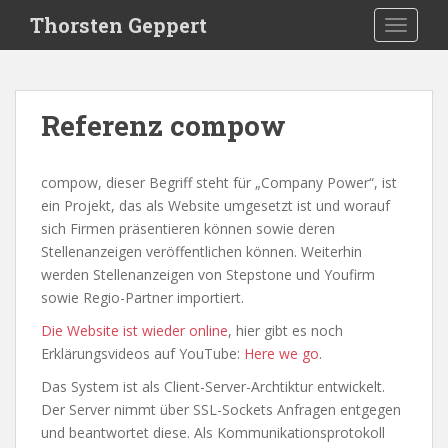
S
Thorsten Geppert
TOGGLE
k
i
p
t
Referenz compow
o
m
a
compow, dieser Begriff steht für „Company Power“, ist
i
ein Projekt, das als Website umgesetzt ist und worauf
n
sich Firmen präsentieren können sowie deren
c
Stellenanzeigen veröffentlichen können. Weiterhin
o
werden Stellenanzeigen von Stepstone und Youfirm
n
sowie Regio-Partner importiert.
t
Die Website ist wieder online
, hier gibt es noch
e
Erklärungsvideos auf YouTube:
Here we go
.
n
t
Das System ist als Client-Server-Archtiktur entwickelt.
Der Server nimmt über SSL-Sockets Anfragen entgegen
und beantwortet diese. Als Kommunikationsprotokoll