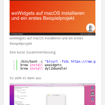
wxWidgets auf macOS installieren und ein erstes
Beispielprojekt
Eine kurze Zusammenfassung:
1
/bin/bash
-c 
"$(curl -fsSL 
https://raw.github
2
brew 
install
wxwidgets
3
brew 
install
dylibbundler
So sieht es dann aus: