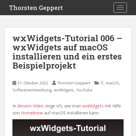
S
Thorsten Geppert
TOGGLE
k
i
p
t
wxWidgets-Tutorial 006 –
o
wxWidgets auf macOS
m
a
installieren und ein erstes
i
Beispielprojekt
n
c
o
,
,
31. Oktober 2022
Thorsten Geppert
IT
macOS
n
,
,
Softwareentwicklung
wxWidgets
YouTube
t
e
In
diesem Video
zeige ich, wie man
wxWidgets
mit Hilfe
n
von
Homebrew
auf macOS installieren kann.
t