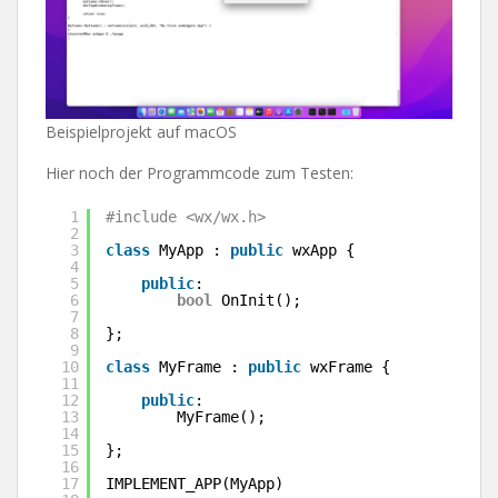
Beispielprojekt auf macOS
Hier noch der Programmcode zum Testen:
1
#include <wx/wx.h>
2
3
class
MyApp : 
public
wxApp {
4
5
public
:
6
bool
OnInit();
7
8
};
9
10
class
MyFrame : 
public
wxFrame {
11
12
public
:
13
MyFrame();
14
15
};
16
17
IMPLEMENT_APP(MyApp)