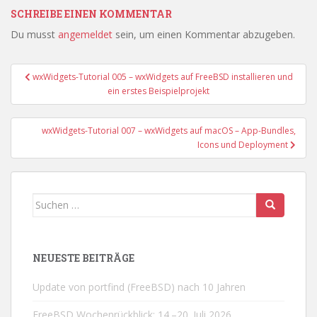
SCHREIBE EINEN KOMMENTAR
Du musst
angemeldet
sein, um einen Kommentar abzugeben.
Beitragsnavigation
wxWidgets-Tutorial 005 – wxWidgets auf FreeBSD installieren und
ein erstes Beispielprojekt
wxWidgets-Tutorial 007 – wxWidgets auf macOS – App-Bundles,
Icons und Deployment
Suchen
nach:
NEUESTE BEITRÄGE
Update von portfind (FreeBSD) nach 10 Jahren
FreeBSD Wochenrückblick: 14.–20. Juli 2026