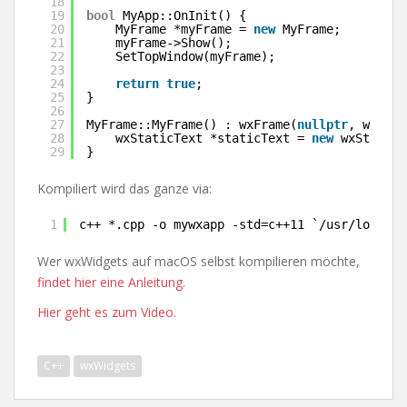
18
19
bool
MyApp::OnInit() {
20
MyFrame *myFrame = 
new
MyFrame;
21
myFrame->Show();
22
SetTopWindow(myFrame);
23
24
return
true
;
25
}
26
27
MyFrame::MyFrame() : wxFrame(
nullptr
, wxID_A
28
wxStaticText *staticText = 
new
wxStaticT
29
}
Kompiliert wird das ganze via:
1
c++ *.cpp -o mywxapp -std=c++11 `
/usr/local/C
Wer wxWidgets auf macOS selbst kompilieren möchte,
findet hier eine Anleitung
.
Hier geht es zum Video.
C++
wxWidgets