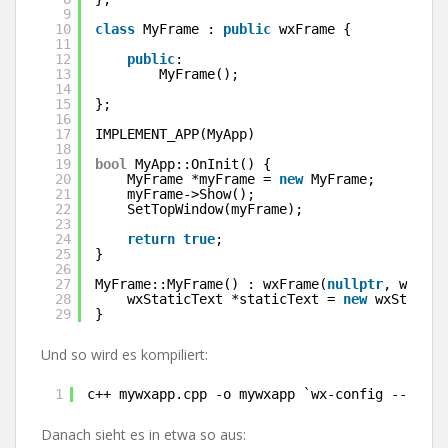
9
10
class
MyFrame : 
public
wxFrame {
11
12
public
:
13
MyFrame();
14
15
};
16
17
IMPLEMENT_APP(MyApp)
18
19
bool
MyApp::OnInit() {
20
MyFrame *myFrame = 
new
MyFrame;
21
myFrame->Show();
22
SetTopWindow(myFrame);
23
24
return
true
;
25
}
26
27
MyFrame::MyFrame() : wxFrame(
nullptr
, wxID_A
28
wxStaticText *staticText = 
new
wxStaticT
29
}
Und so wird es kompiliert:
1
c++ mywxapp.cpp -o mywxapp `wx-config --libs 
Danach sieht es in etwa so aus: