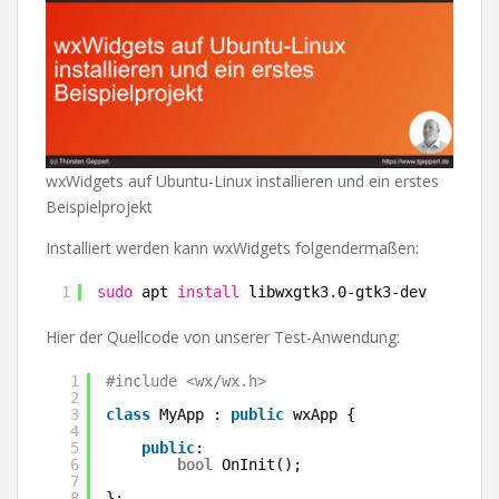
wxWidgets auf Ubuntu-Linux installieren und ein erstes
Beispielprojekt
Installiert werden kann wxWidgets folgendermaßen:
1
sudo
apt 
install
libwxgtk3.0-gtk3-dev
Hier der Quellcode von unserer Test-Anwendung:
1
#include <wx/wx.h>
2
3
class
MyApp : 
public
wxApp {
4
5
public
:
6
bool
OnInit();
7
8
};