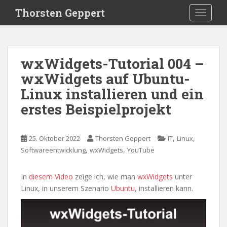
S
Thorsten Geppert
TOGGLE
k
i
p
t
wxWidgets-Tutorial 004 –
o
wxWidgets auf Ubuntu-
m
a
Linux installieren und ein
i
erstes Beispielprojekt
n
c
o
,
,
25. Oktober 2022
Thorsten Geppert
IT
Linux
n
,
,
Softwareentwicklung
wxWidgets
YouTube
t
e
In
diesem Video
zeige ich, wie man
wxWidgets
unter
n
Linux, in unserem Szenario
Ubuntu
, installieren kann.
t