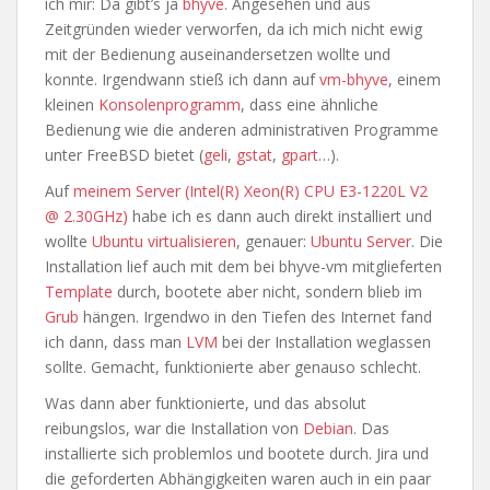
ich mir: Da gibt’s ja
bhyve
. Angesehen und aus
Zeitgründen wieder verworfen, da ich mich nicht ewig
mit der Bedienung auseinandersetzen wollte und
konnte. Irgendwann stieß ich dann auf
vm-bhyve
, einem
kleinen
Konsolenprogramm
, dass eine ähnliche
Bedienung wie die anderen administrativen Programme
unter FreeBSD bietet (
geli
,
gstat
,
gpart
…).
Auf
meinem Server (Intel(R) Xeon(R) CPU E3-1220L V2
@ 2.30GHz)
habe ich es dann auch direkt installiert und
wollte
Ubuntu
virtualisieren
, genauer:
Ubuntu Server
. Die
Installation lief auch mit dem bei bhyve-vm mitglieferten
Template
durch, bootete aber nicht, sondern blieb im
Grub
hängen. Irgendwo in den Tiefen des Internet fand
ich dann, dass man
LVM
bei der Installation weglassen
sollte. Gemacht, funktionierte aber genauso schlecht.
Was dann aber funktionierte, und das absolut
reibungslos, war die Installation von
Debian
. Das
installierte sich problemlos und bootete durch. Jira und
die geforderten Abhängigkeiten waren auch in ein paar