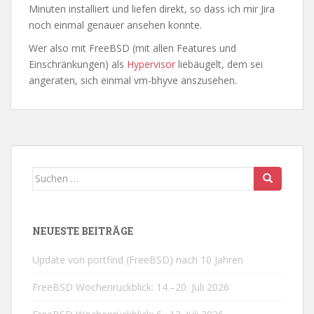
Minuten installiert und liefen direkt, so dass ich mir Jira
noch einmal genauer ansehen konnte.
Wer also mit FreeBSD (mit allen Features und
Einschränkungen) als
Hypervisor
liebäugelt, dem sei
angeraten, sich einmal vm-bhyve anszusehen.
Suchen
nach:
NEUESTE BEITRÄGE
Update von portfind (FreeBSD) nach 10 Jahren
FreeBSD Wochenrückblick: 14.–20. Juli 2026