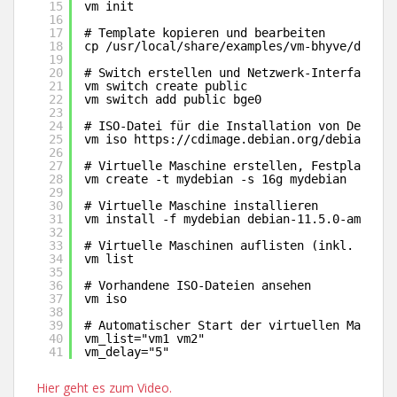
15
vm init
16
17
# Template kopieren und bearbeiten
18
cp /usr/local/share/examples/vm-bhyve/debian
19
20
# Switch erstellen und Netzwerk-Interface hi
21
vm switch create public
22
vm switch add public bge0
23
24
# ISO-Datei für die Installation von Debian 
25
vm iso 
https://cdimage.debian.org/debian-cd/
26
27
# Virtuelle Maschine erstellen, Festplatteng
28
vm create -t mydebian -s 16g mydebian
29
30
# Virtuelle Maschine installieren
31
vm install -f mydebian debian-11.5.0-amd64-n
32
33
# Virtuelle Maschinen auflisten (inkl. Statu
34
vm list
35
36
# Vorhandene ISO-Dateien ansehen
37
vm iso
38
39
# Automatischer Start der virtuellen Maschin
40
vm_list="vm1 vm2"
41
vm_delay="5"
Hier geht es zum Video.