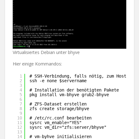
Virtualisiertes Debian unter bhyve
Hier einige Kommandos:
1
# SSH-Verbindung, falls nötig, zum Host aufb
2
ssh -e none $servername
3
4
# Installation der benötigten Pakete
5
pkg install vm-bhyve grub2-bhyve
6
7
# ZFS-Dataset erstellen
8
zfs create storage/bhyve
9
10
# /etc/rc.conf bearbeiten
11
sysrc vm_enable="YES"
12
sysrc vm_dir="zfs:server/bhyve"
13
14
# vm-byhve initialisieren