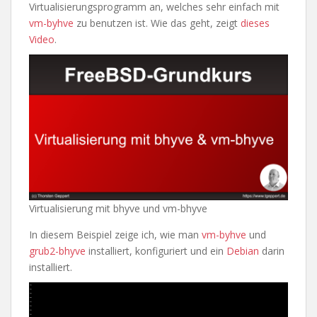
Virtualisierungsprogramm an, welches sehr einfach mit
vm-byhve
zu benutzen ist. Wie das geht, zeigt
dieses
Video
.
Virtualisierung mit bhyve und vm-bhyve
In diesem Beispiel zeige ich, wie man
vm-byhve
und
grub2-bhyve
installiert, konfiguriert und ein
Debian
darin
installiert.