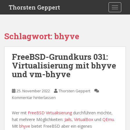
S
Thorsten Geppert
TOGGLE
k
i
p
t
Schlagwort:
bhyve
o
m
a
FreeBSD-Grundkurs 031:
i
Virtualisierung mit bhyve
n
c
und vm-bhyve
o
n
t
25. November 2022
Thorsten Geppert
e
Kommentar hinterlassen
n
t
Wer mit
FreeBSD
Virtualisierung
durchführen möchte,
hat mehrere Möglichkeiten:
Jails
,
VirtualBox
und
QEmu
.
Mit
bhyve
bietet FreeBSD aber ein eigenes